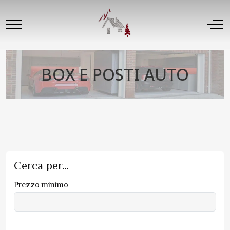
Mobile Menu Toggle
Off
BOX E POSTI AUTO
Cerca per...
Prezzo minimo