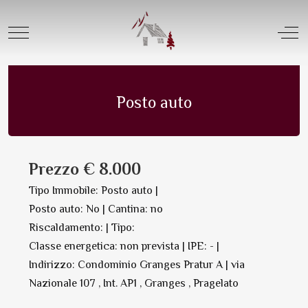
Offerta Vendita |
Box - posti auto privati
Mobile Menu Toggle
Off
Posto auto in Vendita | N. 9138
Salva in PDF Oppure Stampa
Posto auto
Prezzo € 8.000
Tipo Immobile: Posto auto |
Posto auto: No | Cantina: no
Riscaldamento: | Tipo:
Classe energetica: non prevista | IPE: - |
Indirizzo: Condominio Granges Pratur A | via
Nazionale 107 , Int. AP1 , Granges , Pragelato