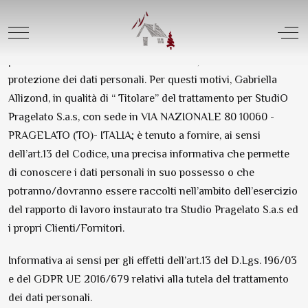
Il GDPR UE 2016/679 garantisce che il trattamento dei dati
personali si svolga nel rispetto dei diritti, delle libertà
Mobile Menu Toggle
Off
fondamentali, nonché della dignità dell’interessato, con
particolare riferimento alla riservatezza, al diritto e alla
protezione dei dati personali. Per questi motivi, Gabriella
Allizond, in qualità di “ Titolare” del trattamento per StudiO
Pragelato S.a.s, con sede in VIA NAZIONALE 80 10060 -
PRAGELATO (TO)- ITALIA; è tenuto a fornire, ai sensi
dell’art.13 del Codice, una precisa informativa che permette
di conoscere i dati personali in suo possesso o che
potranno/dovranno essere raccolti nell’ambito dell’esercizio
del rapporto di lavoro instaurato tra Studio Pragelato S.a.s ed
i propri Clienti/Fornitori.
Informativa ai sensi per gli effetti dell’art.13 del D.Lgs. 196/03
e del GDPR UE 2016/679 relativi alla tutela del trattamento
dei dati personali.