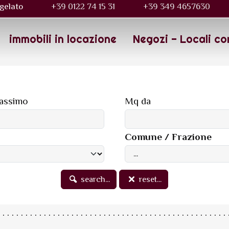
gelato
+39 0122 74 15 31
+39 349 4657630
immobili in locazione
Negozi - Locali co
assimo
Mq da
Comune / Frazione
search...
reset...