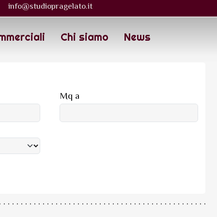
info@studiopragelato.it
mmerciali
Chi siamo
News
Mq a