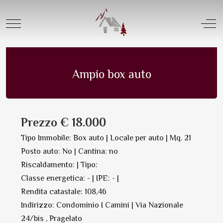
Offerta Vendita |
Box - posti auto privati
Mobile Menu Toggle
Off
Box auto in Vendita | N. 9355
Salva in PDF Oppure Stampa
Ampio box auto
Prezzo € 18.000
Tipo Immobile: Box auto | Locale per auto | Mq. 21
Posto auto: No | Cantina: no
Riscaldamento: | Tipo:
Classe energetica: - | IPE: - |
Rendita catastale: 108,46
Indirizzo: Condominio I Camini | Via Nazionale
24/bis , Pragelato