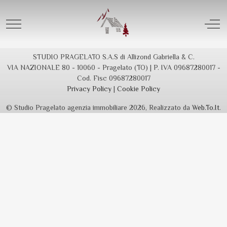
No data - The result was empty
Mobile Menu Toggle
Off
STUDIO PRAGELATO S.A.S di Allizond Gabriella & C.
VIA NAZIONALE 80 - 10060 - Pragelato (TO) | P. IVA 09687280017 -
Cod. Fisc 09687280017
Privacy Policy
|
Cookie Policy
© Studio Pragelato agenzia immobiliare 2026, Realizzato da
Web.To.It
.