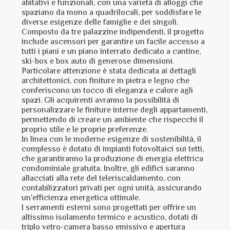
abitativi e funzionali, con una varietà di alloggi che
spaziano da mono a quadrilocali, per soddisfare le
diverse esigenze delle famiglie e dei singoli.
Composto da tre palazzine indipendenti, il progetto
include ascensori per garantire un facile accesso a
tutti i piani e un piano interrato dedicato a cantine,
ski-box e box auto di generose dimensioni.
Particolare attenzione è stata dedicata ai dettagli
architettonici, con finiture in pietra e legno che
conferiscono un tocco di eleganza e calore agli
spazi. Gli acquirenti avranno la possibilità di
personalizzare le finiture interne degli appartamenti,
permettendo di creare un ambiente che rispecchi il
proprio stile e le proprie preferenze.
In linea con le moderne esigenze di sostenibilità, il
complesso è dotato di impianti fotovoltaici sui tetti,
che garantiranno la produzione di energia elettrica
condominiale gratuita. Inoltre, gli edifici saranno
allacciati alla rete del teleriscaldamento, con
contabilizzatori privati per ogni unità, assicurando
un'efficienza energetica ottimale.
I serramenti esterni sono progettati per offrire un
altissimo isolamento termico e acustico, dotati di
triplo vetro-camera basso emissivo e apertura