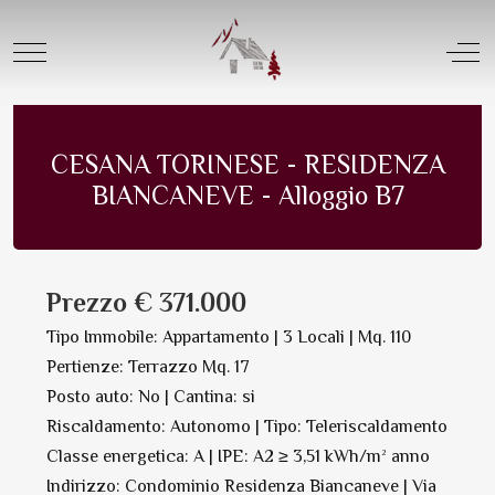
Offerta Vendita |
Tipologia Appartamenti
Mobile Menu Toggle
Off
Appartamento in Vendita | N. 9467
Salva in PDF Oppure Stampa
CESANA TORINESE - RESIDENZA
BIANCANEVE - Alloggio B7
Prezzo € 371.000
Tipo Immobile: Appartamento | 3 Locali | Mq. 110
Pertienze: Terrazzo Mq. 17
Posto auto: No | Cantina: si
Riscaldamento: Autonomo | Tipo: Teleriscaldamento
Classe energetica: A | IPE: A2 ≥ 3,51 kWh/m² anno
Indirizzo: Condominio Residenza Biancaneve | Via