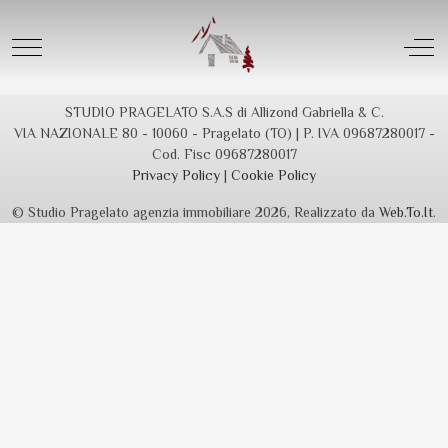
No data - The result was empty
Mobile Menu Toggle
Off
STUDIO PRAGELATO S.A.S di Allizond Gabriella & C.
VIA NAZIONALE 80 - 10060 - Pragelato (TO) | P. IVA 09687280017 -
Cod. Fisc 09687280017
Privacy Policy
|
Cookie Policy
© Studio Pragelato agenzia immobiliare 2026, Realizzato da
Web.To.It
.