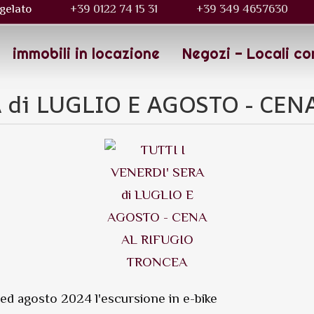
gelato
+39 0122 74 15 31
+39 349 4657630
immobili in locazione
Negozi - Locali co
A di LUGLIO E AGOSTO - CE
io ed agosto 2024 l'escursione in e-bike